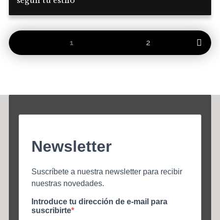
según tu estilo
1
2