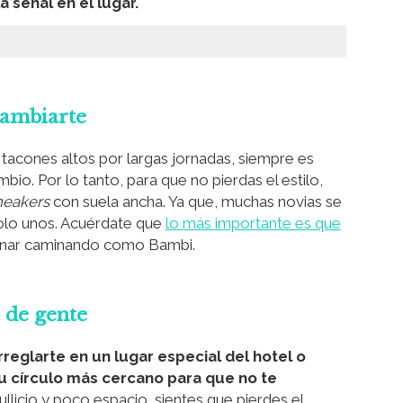
a señal en el lugar.
cambiarte
tacones altos por largas jornadas, siempre es
o. Por lo tanto, para que no pierdas el estilo,
neakers
con suela ancha. Ya que, muchas novias se
solo unos. Acuérdate que
lo más importante es que
minar caminando como Bambi.
a de gente
rreglarte en un lugar especial del hotel o
u círculo más cercano para que no te
icio y poco espacio, sientes que pierdes el