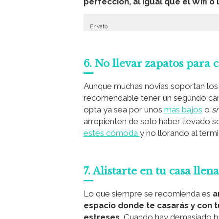
perfección, al igual que el Wifi o l
Envato
6. No llevar zapatos para 
Aunque muchas novias soportan los 
recomendable tener un segundo cambi
opta ya sea por unos
más bajos
o
s
arrepienten de solo haber llevado 
estés cómoda
y no llorando al ter
7. Alistarte en tu casa llen
Lo que siempre se recomienda es
a
espacio donde te casarás y con t
estreses.
Cuando hay demasiado bull