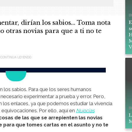
B
ntar, dirían los sabios... Toma nota
E
s
 otras novias para que a ti no te
H
M
V
an los sabios. Para que los seres humanos
necesario experimentar a prueba y error. Pero,
n los enlaces, ya que podemos estudiar la vivencia
B
s equivocaciones. Por ello, aquí en
Nupcias
L
cosas de las que se arrepienten las novias
M
 para que tomes cartas en el asunto y no te