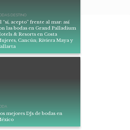
ODAS DESTINO
l “sí, acepto” frente al mar: así
on las bodas en Grand Palladium
otels & Resorts en Costa
ujeres, Cancún; Riviera Maya y
allarta
ODA
os mejores DJs de bodas en
éxico