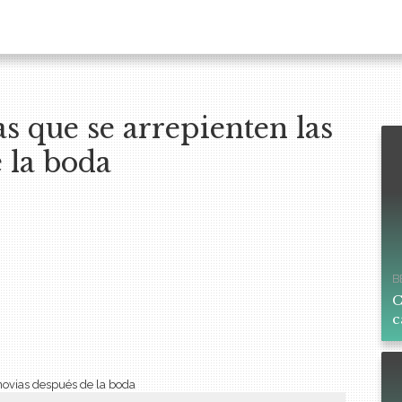
as que se arrepienten las
 la boda
B
C
c