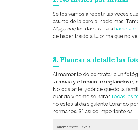
Se los vamos a repetir las veces qu
asunto de la pareja, nadie más. Tom
Magazine
les damos para
hacerla co
de haber traído a tu prima que no ve
3. Planear a detalle las fo
Al momento de contratar a un fotó
l
a novia y el novio arreglándose, c
No obstante, ¿dónde quedó la famili
cuándo y cómo se harán
todas las 
no estés al día siguiente llorando p
hermanos. Sí, así de importante es.
Airamdphoto, Pexels