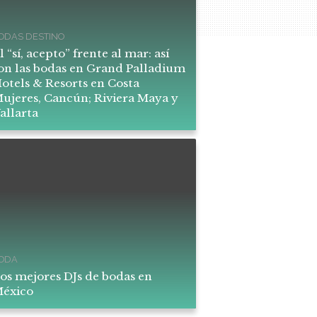
ODAS DESTINO
l “sí, acepto” frente al mar: así
on las bodas en Grand Palladium
otels & Resorts en Costa
ujeres, Cancún; Riviera Maya y
allarta
ODA
os mejores DJs de bodas en
éxico