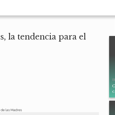
 la tendencia para el
B
C
c