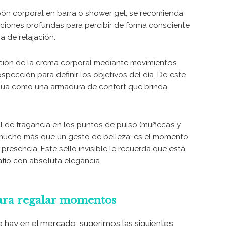
abón corporal en barra o shower gel, se recomienda
iraciones profundas para percibir de forma consciente
 de relajación.
ción de la crema corporal mediante movimientos
spección para definir los objetivos del día. De este
túa como una armadura de confort que brinda
al de fragancia en los puntos de pulso (muñecas y
s mucho más que un gesto de belleza; es el momento
resencia. Este sello invisible le recuerda que está
afío con absoluta elegancia.
ara regalar momentos
e hay en el mercado, sugerimos las siguientes