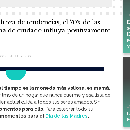
B
tora de tendencias, el 70% de las
E
s
na de cuidado influya positivamente
H
M
V
el tiempo es la moneda más valiosa, es mamá.
l ritmo de un hogar que nunca duerme y esa lista de
ujer actual cuida a todos sus seres amados. Sin
B
omentos para ella
. Para celebrar todo su
L
 momentos para el
Día de las Madres
.
M