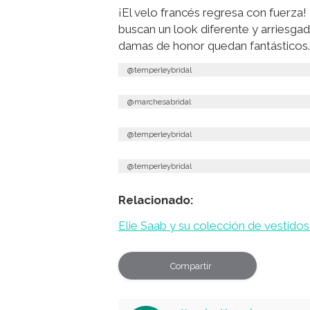
¡El velo francés regresa con fuerza! 
buscan un look diferente y arriesgado
damas de honor quedan fantásticos.
@temperleybridal
@marchesabridal
@temperleybridal
@temperleybridal
Relacionado:
Elie Saab y su colección de vestido
Compartir