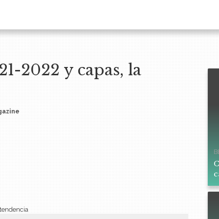
21-2022 y capas, la
gazine
B
C
c