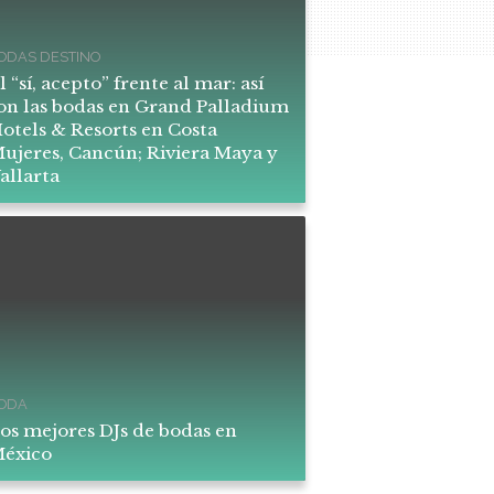
ODAS DESTINO
l “sí, acepto” frente al mar: así
on las bodas en Grand Palladium
otels & Resorts en Costa
ujeres, Cancún; Riviera Maya y
allarta
ODA
os mejores DJs de bodas en
éxico