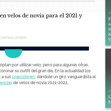
B
 en velos de novia para el 2021 y
E
s
H
M
V
tan por utilizar velo, pero para algunas otras,
oronar su outfit del gran día. En la actualidad los
 a sus
colecciones,
dándole un giro vanguardista al
encias
de velos de novia 2021-2022.
B
L
M