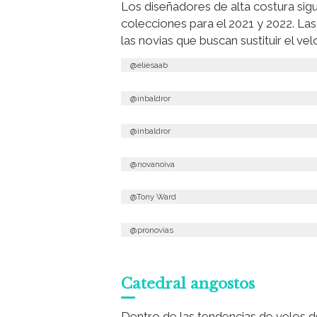
Los diseñadores de alta costura sigu
colecciones para el 2021 y 2022. La
las novias que buscan sustituir el 
@eliesaab
@inbaldror
@inbaldror
@novanoiva
@Tony Ward
@pronovias
Catedral angostos
Dentro de las tendencias de velos de