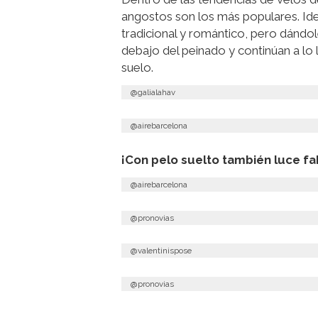
angostos son los más populares. Idea
tradicional y romántico, pero dánd
debajo del peinado y continúan a lo l
suelo.
@galialahav
@airebarcelona
¡Con pelo suelto también luce fa
@airebarcelona
@pronovias
@valentinispose
@pronovias