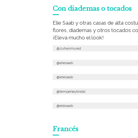
Con diademas o tocados
Elie Saab y otras casas de alta cos
flores, diademas y otros tocados c
¡Eleva mucho el look!
@zuhairmurad
@eliesaab
@eliesaab
@temperleybridal
@eliesaab
Francés