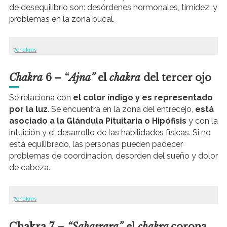
de desequilibrio son: desórdenes hormonales, timidez, y
problemas en la zona bucal.
7chakras
Chakra
6 – “
Ajna”
el
chakra
del tercer ojo
Se relaciona con
el color índigo y es representado
por la luz
. Se encuentra en la zona del entrecejo,
está
asociado a la Glándula Pituitaria o Hipófisis
y con la
intuición y el desarrollo de las habilidades físicas. Si no
está equilibrado, las personas pueden padecer
problemas de coordinación, desorden del sueño y dolor
de cabeza.
7chakras
Chakra 7 –
“Sahasrara”
el
chakra
corona