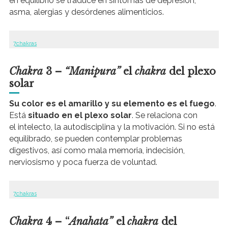
en equilibrio se traduce en síntomas de depresión,
asma, alergias y desórdenes alimenticios.
7chakras
Chakra
3 –
“Manipura”
el
chakra
del plexo
solar
Su color es el amarillo y su elemento es el fuego
.
Está
situado en el plexo solar
. Se relaciona con
el intelecto, la autodisciplina y la motivación. Si no está
equilibrado, se pueden contemplar problemas
digestivos, así como mala memoria, indecisión,
nerviosismo y poca fuerza de voluntad.
7chakras
Chakra
4 – “
Anahata”
el
chakra
del