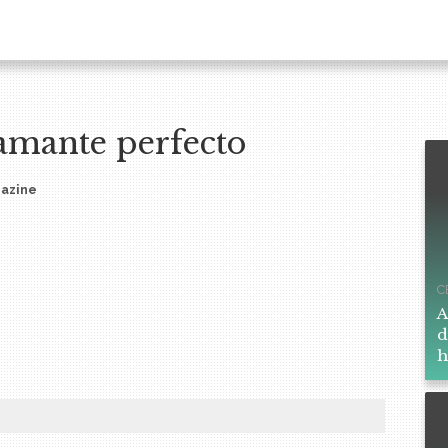
iamante perfecto
azine
C
A
d
h