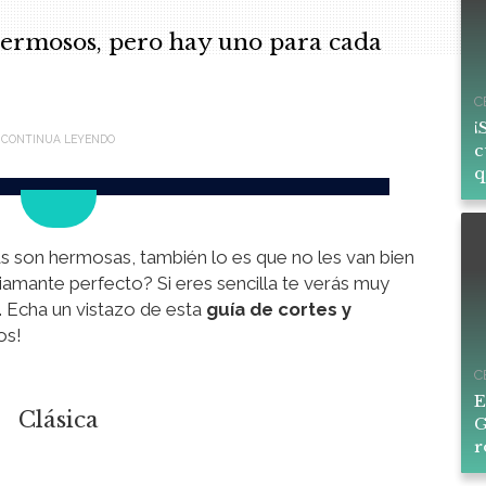
hermosos, pero hay uno para cada
C
¡
c
q
ras son hermosas, también lo es que no les van bien
diamante perfecto? Si eres sencilla te verás muy
. Echa un vistazo de esta
guía de cortes y
os!
C
E
Clásica
G
r